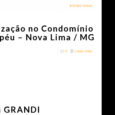
Exibir todos
ização no Condomínio
péu – Nova Lima / MG
0
Leias mais
ia GRANDI