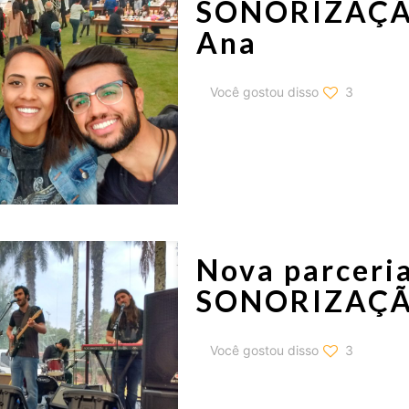
SONORIZAÇÃO 
Ana
Você gostou disso
3
Nova parcer
SONORIZAÇÃO
Você gostou disso
3