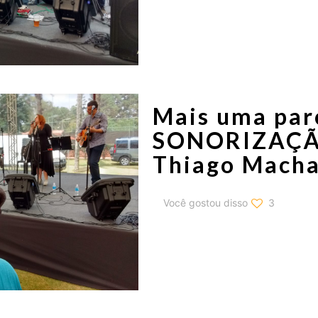
Mais uma par
SONORIZAÇÃO 
Thiago Mach
Você gostou disso
3