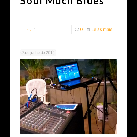
Soul Much Blues
1
0
Leias mais
7 de junho de 2019