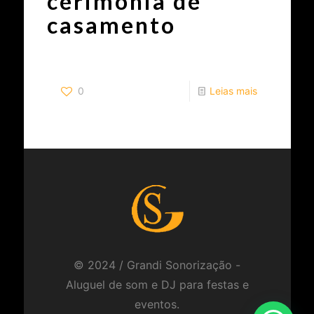
cerimônia de
casamento
0
Leias mais
© 2024 / Grandi Sonorização -
Aluguel de som e DJ para festas e
eventos.