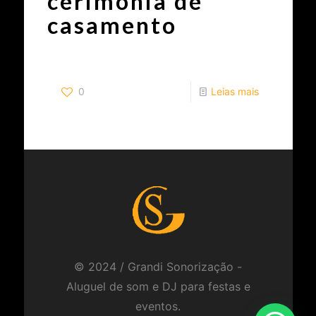
cerimônia de
casamento
0
Leias mais
© 2024 / Grandi Sonorização -
Aluguel de som e DJ para festas e
eventos.