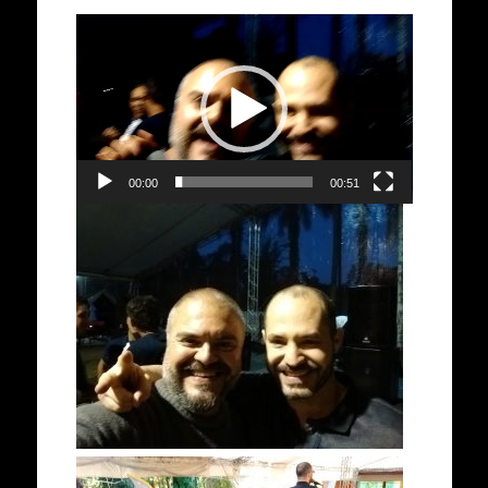
Tocador
de
vídeo
00:00
00:51