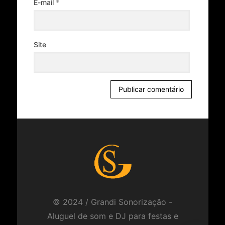
E-mail
*
Site
© 2024 / Grandi Sonorização -
Aluguel de som e DJ para festas e